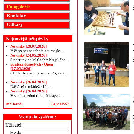
Fotogalerie
Kontakty
Odkazy
Nejnovější příspěvky
Novinky [29.07.2026]
V červenci na táboře a turnajíc ...
Novinky [24.05.2026]
3 postupy na M-Čech z Krajského ...
Soutěže dospělých - Open
[07.05.2026]
OPEN Ústí nad Labem 2026, započ
...
Novinky [26.04.2026]
Náš A-tým mládeže 10. ...
Novinky [26.04.2026]
V seriálu sedmi turnajů krajské ...
RSS kanál
[
Co je RSS?
]
Vstup do systému:
Uživatel:
Heslo: