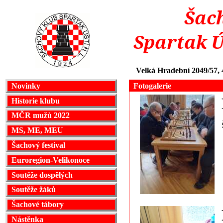
Šac
Spartak 
Velká Hradební 2049/57,
Fotogalerie
Novinky
Historie klubu
MČR mužů 2022
MS, ME, MEU
Šachový festival
Euroregion-Velikonoce
Soutěže dospělých
Soutěže žáků
Šachové tábory
Nástěnka