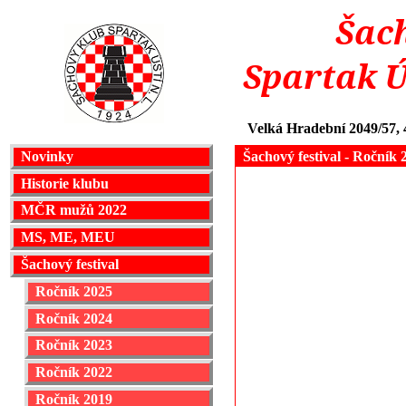
Šac
Spartak 
Velká Hradební 2049/57,
Šachový festival - Ročník 
Novinky
Historie klubu
MČR mužů 2022
MS, ME, MEU
Šachový festival
Ročník 2025
Ročník 2024
Ročník 2023
Ročník 2022
Ročník 2019