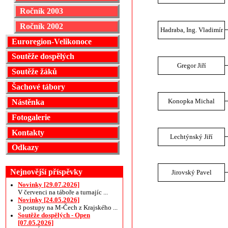
Ročník 2003
Ročník 2002
Hadraba, Ing. Vladimír
Euroregion-Velikonoce
Soutěže dospělých
Gregor Jiří
Soutěže žáků
Šachové tábory
Konopka Michal
Nástěnka
Fotogalerie
Kontakty
Lechtýnský Jiří
Odkazy
Nejnovější příspěvky
Jirovský Pavel
Novinky [29.07.2026]
V červenci na táboře a turnajíc ...
Novinky [24.05.2026]
3 postupy na M-Čech z Krajského ...
Soutěže dospělých - Open
[07.05.2026]