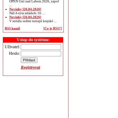
OPEN Ústí nad Labem 2026, započ
...
Novinky [26.04.2026]
Náš A-tým mládeže 10. ...
Novinky [26.04.2026]
V seriálu sedmi turnajů krajské ...
RSS kanál
[
Co je RSS?
]
Vstup do systému:
Uživatel:
Heslo:
Registrovat