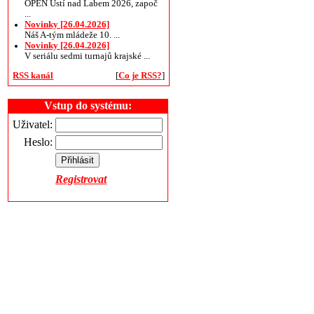
OPEN Ústí nad Labem 2026, započ
...
Novinky [26.04.2026]
Náš A-tým mládeže 10. ...
Novinky [26.04.2026]
V seriálu sedmi turnajů krajské ...
RSS kanál
[
Co je RSS?
]
Vstup do systému:
Uživatel:
Heslo:
Registrovat