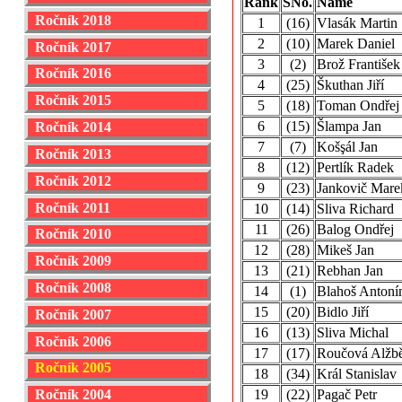
Rank
SNo.
Name
Ročník 2018
1
(16)
Vlasák Martin
2
(10)
Marek Daniel
Ročník 2017
3
(2)
Brož František
Ročník 2016
4
(25)
Škuthan Jiří
Ročník 2015
5
(18)
Toman Ondřej
6
(15)
Šlampa Jan
Ročník 2014
7
(7)
Košşál Jan
Ročník 2013
8
(12)
Pertlík Radek
Ročník 2012
9
(23)
Jankovič Mare
Ročník 2011
10
(14)
Sliva Richard
11
(26)
Balog Ondřej
Ročník 2010
12
(28)
Mikeš Jan
Ročník 2009
13
(21)
Rebhan Jan
Ročník 2008
14
(1)
Blahoš Antoní
15
(20)
Bidlo Jiří
Ročník 2007
16
(13)
Sliva Michal
Ročník 2006
17
(17)
Roučová Alžbě
Ročník 2005
18
(34)
Král Stanislav
Ročník 2004
19
(22)
Pagač Petr