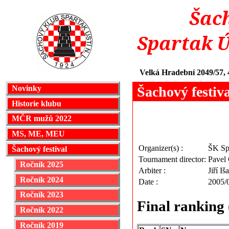
Šac
Spartak 
Velká Hradební 2049/57,
Šachový festiv
Novinky
Historie klubu
MČR mužů 2022
MS, ME, MEU
Organizer(s) :
ŠK Sp
Šachový festival
Tournament director:
Pavel
Ročník 2025
Arbiter :
Jiří Iša
Ročník 2024
Date :
2005/
Ročník 2023
Final ranking
Ročník 2022
Ročník 2019