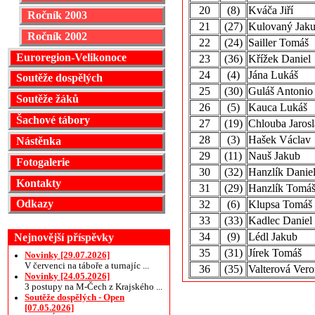
20
(8)
Kváča Jiří
Ročník 2003
21
(27)
Kulovaný Jak
Ročník 2002
22
(24)
Sailler Tomáš
Euroregion-Velikonoce
23
(36)
Křížek Daniel
24
(4)
Jána Lukáš
Soutěže dospělých
25
(30)
Guláš Antonio
Soutěže žáků
26
(5)
Kauca Lukáš
Šachové tábory
27
(19)
Chlouba Jaros
28
(3)
Hašek Václav
Nástěnka
29
(11)
Nauš Jakub
Fotogalerie
30
(32)
Hanzlík Danie
Kontakty
31
(29)
Hanzlík Tomá
Odkazy
32
(6)
Klupsa Tomáš
33
(33)
Kadlec Daniel
34
(9)
Lédl Jakub
Nejnovější příspěvky
35
(31)
Jírek Tomáš
Novinky [29.07.2026]
V červenci na táboře a turnajíc ...
36
(35)
Valterová Vero
Novinky [24.05.2026]
3 postupy na M-Čech z Krajského ...
Soutěže dospělých - Open
[07.05.2026]